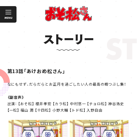
第13話「あけおめ松さん」
なにもせず、だらだらとお正月を過ごしたい人の最高の暇つぶし集！
《副音声》
出演： 【おそ松】 櫻井孝宏 【カラ松】 中村悠一 【チョロ松】 神谷浩史
【一松】 福山 潤 【十四松】 小野大輔 【トド松】 入野自由