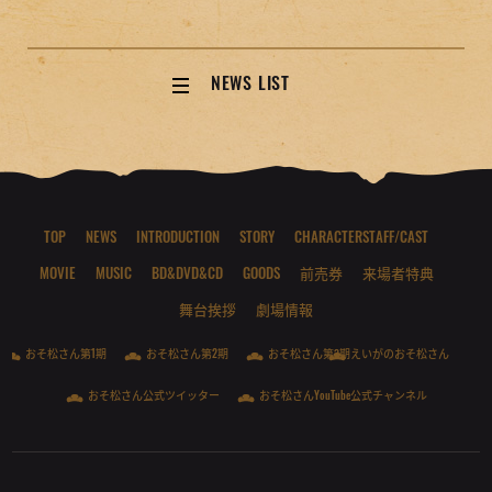
NEWS LIST
TOP
NEWS
INTRODUCTION
STORY
CHARACTER
STAFF/CAST
MOVIE
MUSIC
BD&DVD&CD
GOODS
前売券
来場者特典
舞台挨拶
劇場情報
おそ松さん第1期
おそ松さん第2期
おそ松さん第3期
えいがのおそ松さん
おそ松さん公式ツイッター
おそ松さんYouTube公式チャンネル