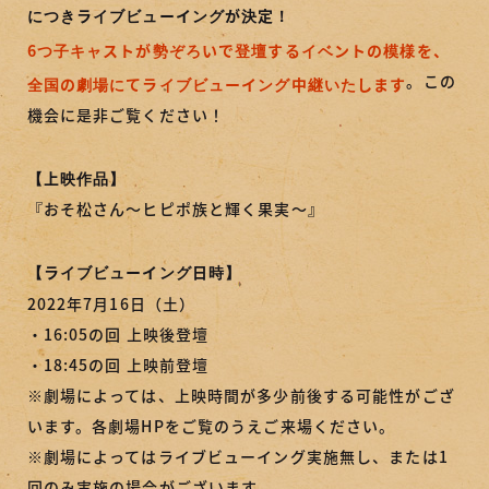
につきライブビューイングが決定！
おそ松さん公式ツイッター
6つ子キャストが勢ぞろいで登壇するイベントの模様を、
。この
全国の劇場にてライブビューイング中継いたします
おそ松さんYouTube公式チャンネル
機会に是非ご覧ください！
SHARE
【上映作品】
『おそ松さん～ヒピポ族と輝く果実～』
【ライブビューイング日時】
2022年7月16日（土）
・16:05の回 上映後登壇
・18:45の回 上映前登壇
※劇場によっては、上映時間が多少前後する可能性がござ
います。各劇場HPをご覧のうえご来場ください。
※劇場によってはライブビューイング実施無し、または1
回のみ実施の場合がございます。