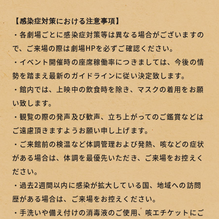
【感染症対策における注意事項】
・各劇場ごとに感染症対策等は異なる場合がございますの
で、ご来場の際は劇場HPを必ずご確認ください。
・イベント開催時の座席稼働率につきましては、今後の情
勢を踏まえ最新のガイドラインに従い決定致します。
・館内では、上映中の飲食時を除き、マスクの着用をお願
い致します。
・観覧の際の発声及び歓声、立ち上がってのご鑑賞などは
ご遠慮頂きますようお願い申し上げます。
・ご来館前の検温など体調管理および発熱、咳などの症状
がある場合は、体調を最優先いただき、ご来場をお控えく
ださい。
・過去2週間以内に感染が拡大している国、地域への訪問
歴がある場合は、ご来場をお控えください。
・手洗いや備え付けの消毒液のご使用、咳エチケットにご