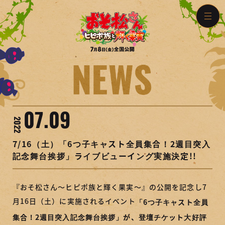
TOP
NEWS
INTRODUCTION
STORY
CHARACTER
STAFF/CAST
07.09
2022
MOVIE
MUSIC
7/16（土）「6つ子キャスト全員集合！2週目突入
記念舞台挨拶」ライブビューイング実施決定!!
BD&DVD&CD
GOODS
前売券
来場者特典
『おそ松さん～ヒピポ族と輝く果実～』の公開を記念し7
月16日（土）に実施されるイベント
「6つ子キャスト全員
舞台挨拶
劇場情報
集合！2週目突入記念舞台挨拶」が、登壇チケット大好評