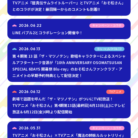
TVアニメ『鎧真伝サムライトルーパー』とTVアニメ「おそ松さん」
とのコラボが決定！藤田陽一からのコメントも到着!!
2026.06.22
キャンペーン・コラボ
LINE バブル2とコラボレーション開催中！
2026.06.13
Blu-ray&DVD&CD
第 4 期第 13 話「ザ・マツノテン」歌唱キャラクターによるスペシャ
ルアフタートーク音源が「10th ANNIVERSARY OSOMATSUSAN
SPECIAL 6DAYS 開幕祭 Blu-ray」のおそ松さんファンクラブ・ア
ニメイトの早期予約特典として配信決定！
2026.06.12
TVアニメ
劇場で話題を呼んだ「ザ・マツノテン」がついにTV初放送！
TVアニメ「おそ松さん」第4期第13話(最終回)6月13日(土)にテレビ
放送＆6月12日(金)0時より配信開始
2026.05.31
キャンペーン・コラボ
TVアニメ「おそ松さん」×TVアニメ「魔法の姉妹ルルットリリィ」