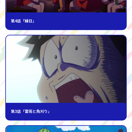
第4話「縁日」
第3話「雷雨と角刈り」