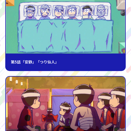
第5話「安静」「つり仙人」