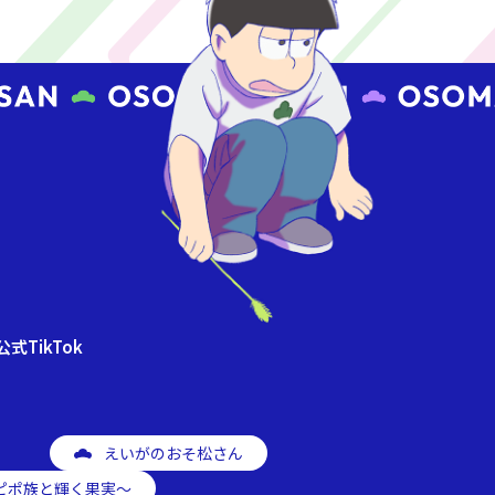
式TikTok
えいがのおそ松さん
ピポ族と輝く果実～