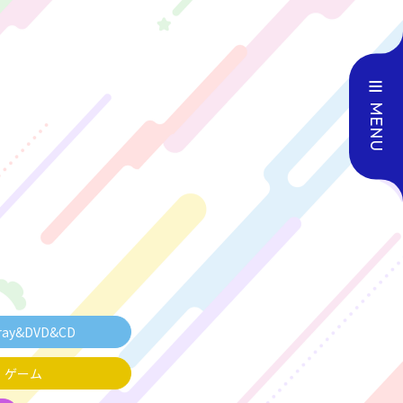
MENU
ray&DVD
&CD
ゲーム