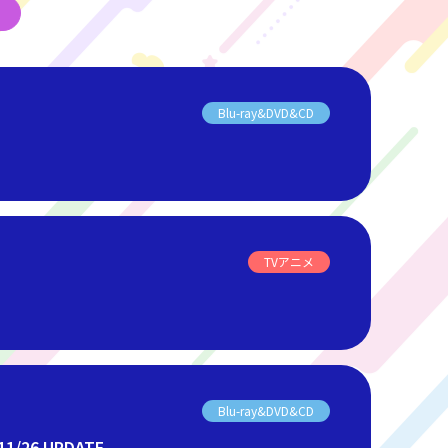
Blu-ray&DVD&CD
TVアニメ
Blu-ray&DVD&CD
6 UPDATE