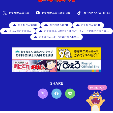
おそ松さん公式YouTube
おそ松さん公式Ｘ
おそ松さん公式TikTok
おそ松さん第1期
おそ松さん第2期
おそ松さん第3期
えいがのおそ松さん
おそ松さん～魂のたこ焼きパーティーと伝説のお泊り会～
おそ松さん～ヒピポ族と輝く果実～
SHARE
PAGE TOP