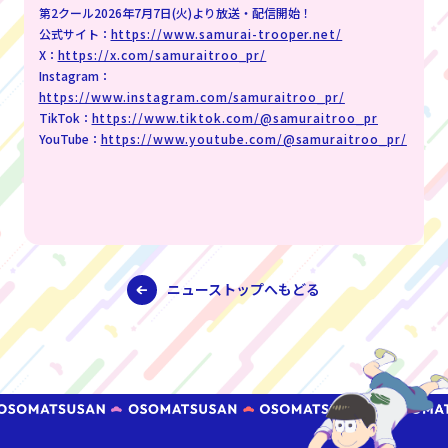
第2クール2026年7月7日(火)より放送・配信開始！
公式サイト：
https://www.samurai-trooper.net/
X：
https://x.com/samuraitroo_pr/
Instagram：
https://www.instagram.com/samuraitroo_pr/
TikTok：
https://www.tiktok.com/@samuraitroo_pr
YouTube：
https://www.youtube.com/@samuraitroo_pr/
ニューストップへもどる