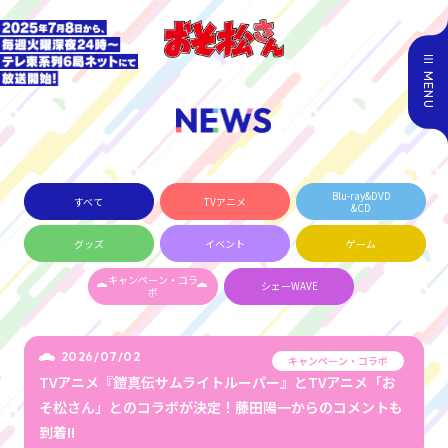
MENU
Blu-ray&DVD
すべて
TVアニメ
&CD
グッズ
イベント
ゲーム
キャンペーン・コラ
シェーWAVE
ボ
2026/07/02
キャンペーン・コラボ
TVアニメ『鎧真伝サムライトルーパー』とTVアニメ「お
そ松さん」とのコラボが決定！藤田陽一からのコメントも
到着!!