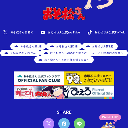
おそ松さん公式YouTube
おそ松さん公式Ｘ
おそ松さん公式TikTok
おそ松さん第1期
おそ松さん第2期
おそ松さん第3期
えいがのおそ松さん
おそ松さん～魂のたこ焼きパーティーと伝説のお泊り会～
おそ松さん～ヒピポ族と輝く果実～
SHARE
PAGE TOP