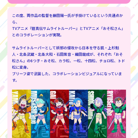
この度、両作品の監督を藤田陽一氏が手掛けているという共通点か
ら、
TVアニメ『鎧真伝サムライトルーパー』とTVアニメ「おそ松さん」
とのコラボレーションが実現。
サムライトルーパーとして妖邪の侵攻から日本を守る凱・上杉魁
人・北条武蔵・北条大和・石田紫音・織田龍成が、それぞれ「おそ
松さん」の6つ子・おそ松、カラ松、一松、十四松、チョロ松、トド
松に変身。
ブリーフ姿で武装した、コラボレーションビジュアルになっていま
す。