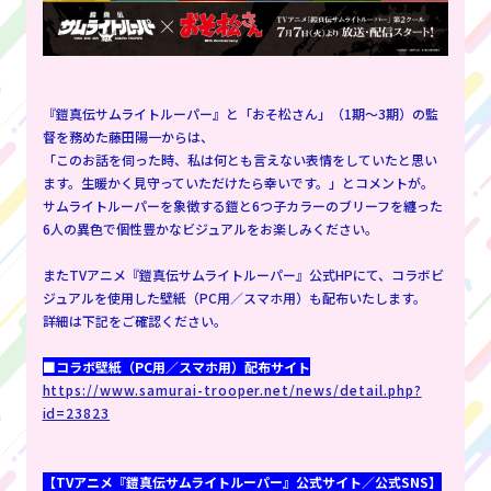
『鎧真伝サムライトルーパー』と「おそ松さん」（1期～3期）の監
督を務めた藤田陽一からは、
「このお話を伺った時、私は何とも言えない表情をしていたと思い
ます。生暖かく見守っていただけたら幸いです。」とコメントが。
サムライトルーパーを象徴する鎧と6つ子カラーのブリーフを纏った
6人の異色で個性豊かなビジュアルをお楽しみください。
またTVアニメ『鎧真伝サムライトルーパー』公式HPにて、コラボビ
ジュアルを使用した壁紙（PC用／スマホ用）も配布いたします。
詳細は下記をご確認ください。
■コラボ壁紙（PC用／スマホ用）配布サイト
https://www.samurai-trooper.net/news/detail.php?
id=23823
【TVアニメ『鎧真伝サムライトルーパー』公式サイト／公式SNS】