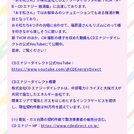
B・CD エナジー 銭湯篇」に出演しております。
「おそ松さん」ではお馴染みのシチュエーションでもある銭湯が舞
台となっており、
おそ松たち6つ子の合唱に合わせて、福原遥さんもリズムにのって桶
を叩きながら楽しそうに歌います。
新 TVCM のほか、CM 撮影の様子を収めた動画もCDエナジーダイレ
クトの公式YouTubeにて公開中。
是非、ご覧ください！
CDエナジーダイレクト公式YouTube：
https://www.youtube.com/@CDEnergyDirect
CDエナジーダイレクト概要
株式会社CD エナジーダイレクトは、中部電力ミライズと大阪ガスが
共同で設立したエネルギー会社です。
関東エリアで電気とガスをはじめとするインフラサービスを提供
し、現在契約件数は90万件を超えています。(※)
(※) 電気・ガス合算の契約件数で取次事業者の販売分含む。
CD エナジー HP：
https://www.cdedirect.co.jp/