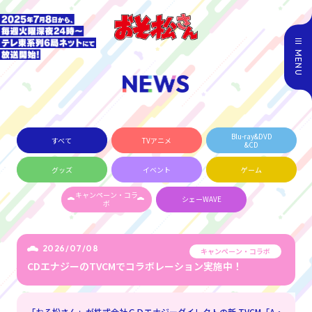
MENU
Blu-ray&DVD
すべて
TVアニメ
&CD
グッズ
イベント
ゲーム
キャンペーン・コラ
シェーWAVE
ボ
2026/07/08
キャンペーン・コラボ
CDエナジーのTVCMでコラボレーション実施中！
「おそ松さん」が株式会社ＣＤエナジーダイレクトの新 TVCM「A・