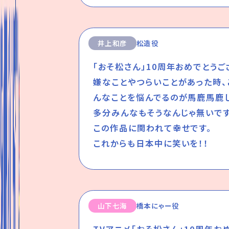
井上和彦
松造役
「おそ松さん」10周年おめでとうご
嫌なことやつらいことがあった時、
んなことを悩んでるのが馬鹿馬鹿し
多分みんなもそうなんじゃ無いで
この作品に関われて幸せです。
これからも日本中に笑いを！！
山下七海
橋本にゃー役