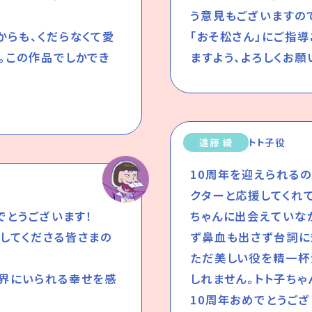
う意見もございますの
からも、くだらなくて愛
「おそ松さん」にご指
。この作品でしかでき
ますよう、よろしくお願
遠藤 綾
トト子役
10周年を迎えられる
クターと応援してくれ
でとうございます！
ちゃんに出会えていな
してくださる皆さまの
ず鼻血も出さず台詞に
ただ美しい役を精一杯
世界にいられる幸せを感
しれません。トト子ちゃ
10周年おめでとうござ