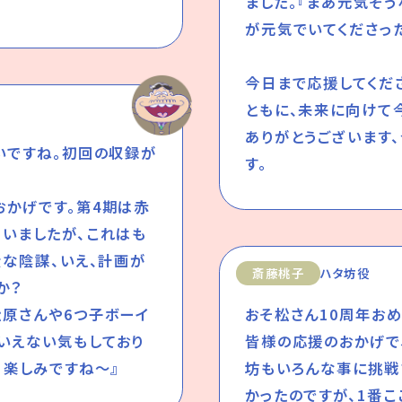
ました。『まあ元気そう
が元気でいてくださっ
今日まで応援してくだ
ともに、未来に向けて
ありがとうございます
いですね。初回の収録が
す。
おかげです。第4期は赤
いましたが、これはも
大な陰謀、いえ、計画が
斎藤桃子
ハタ坊役
か？
松原さんや6つ子ボーイ
おそ松さん10周年おめ
いえない気もしており
皆様の応援のおかげで
、楽しみですね～』
坊もいろんな事に挑戦
かったのですが、1番