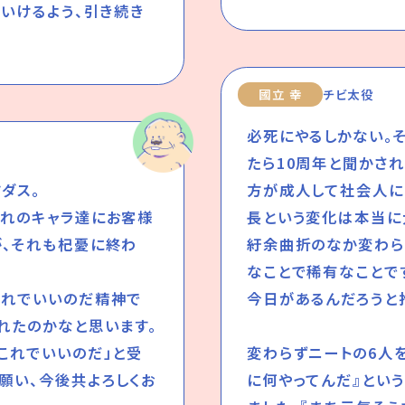
でいけるよう、引き続き
國立 幸
チビ太役
必死にやるしかない。
たら10周年と聞かさ
ダス。
方が成人して社会人に
まれのキャラ達にお客様
長という変化は本当に
が、それも杞憂に終わ
紆余曲折のなか変わら
なことで稀有なことで
これでいいのだ精神で
今日があるんだろうと
れたのかなと思います。
これでいいのだ」と受
変わらずニートの6人
願い、今後共よろしくお
に何やってんだ』とい