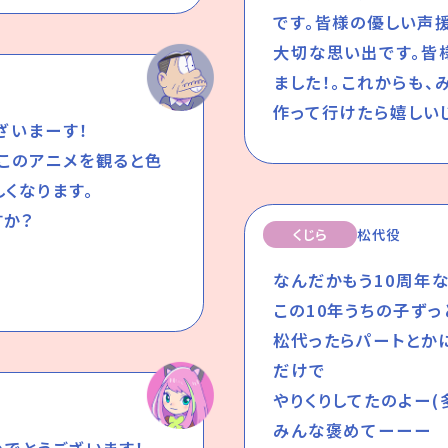
です。皆様の優しい声
大切な思い出です。皆
ました！。これからも
作って行けたら嬉しいじ
ざいまーす！
このアニメを観ると色
くなります。
すか？
くじら
松代役
なんだかもう10周年な
この10年うちの子ずっ
松代ったらパートとか
だけで
やりくりしてたのよー(
みんな褒めてーーー