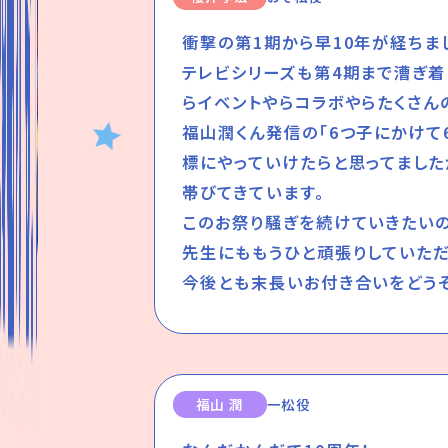
衝撃の第1期から早10年が経ちま
テレビシリーズも第4期まで漕ぎ着
らイベントやらコラボやらたくさん
福山潤くん発信の「6つ子にかけて
標にやっていけたらと思ってまし
帯びてきています。
このお祭り騒ぎを続けていきたい
先生にももうひと頑張りしていただ
今後とも末長いお付き合いをどうぞ
福山 潤
一松役