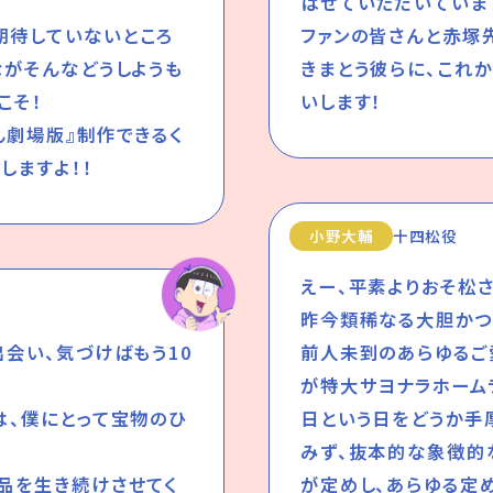
ばせていただいていま
期待していないところ
ファンの皆さんと赤塚
ながそんなどうしようも
きまとう彼らに、これ
こそ！
いします！
ん劇場版』制作できるく
しますよ！！
小野大輔
十四松役
えー、平素よりおそ松
昨今類稀なる大胆かつ
出会い、気づけばもう10
前人未到のあらゆるご
が特大サヨナラホーム
は、僕にとって宝物のひ
日という日をどうか手
みず、抜本的な象徴的
品を生き続けさせてく
が定めし、あらゆる定