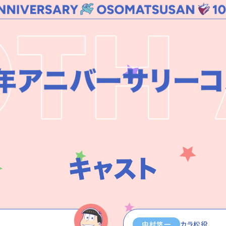
中村悠一
カラ松役