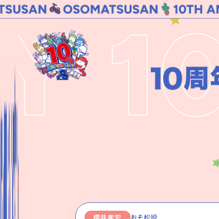
櫻井孝宏
おそ松役