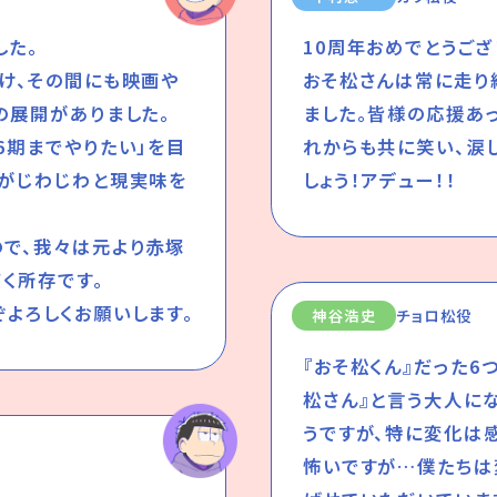
した。
10周年おめでとうご
け、その間にも映画や
おそ松さんは常に走り
の展開がありました。
ました。皆様の応援あ
6期までやりたい」を目
れからも共に笑い、涙
たがじわじわと現実味を
しょう！アデュー！！
ので、我々は元より赤塚
く所存です。
よろしくお願いします。
神谷浩史
チョロ松役
『おそ松くん』だった6
松さん』と言う大人にな
うですが、特に変化は
怖いですが…僕たちは