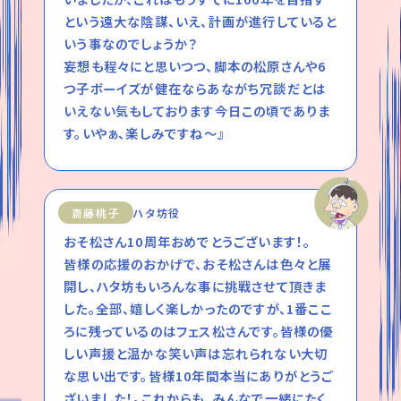
という遠大な陰謀、いえ、計画が進行していると
いう事なのでしょうか？
妄想も程々にと思いつつ、脚本の松原さんや6
つ子ボーイズが健在ならあながち冗談だとは
いえない気もしております今日この頃でありま
す。いやぁ、楽しみですね～』
斎藤桃子
ハタ坊役
おそ松さん10周年おめでとうございます！。
皆様の応援のおかげで、おそ松さんは色々と展
開し、ハタ坊もいろんな事に挑戦させて頂きま
した。全部、嬉しく楽しかったのですが、1番ここ
ろに残っているのはフェス松さんです。皆様の優
しい声援と温かな笑い声は忘れられない大切
な思い出です。皆様10年間本当にありがとうご
ざいました！。これからも、みんなで一緒にたく