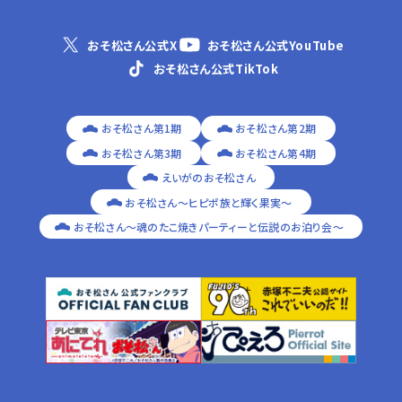
おそ松さん公式X
おそ松さん公式YouTube
おそ松さん公式TikTok
おそ松さん第1期
おそ松さん第2期
おそ松さん第3期
おそ松さん第4期
えいがのおそ松さん
おそ松さん～ヒピポ族と輝く果実～
おそ松さん～魂のたこ焼きパーティーと伝説のお泊り会～