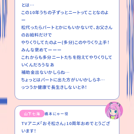
とは…
この10年うちの子ずっとニートってことなのよ
ー
松代ったらパートとかにもいかないで、お父さん
のお給料だけで
やりくりしてたのよー(多分)このやりくり上手！
みんな褒めてーーー
これからも多分ニートたちを抱えてやりくりして
いくんだろうなあ
補助金出ないかしらね…
ちょっとはパートに出た方がいいかしらネ…
っつうか健康で長生きしないとネ！
山下七海
橋本にゃー役
TVアニメ「おそ松さん」10周年おめでとうござ
います！