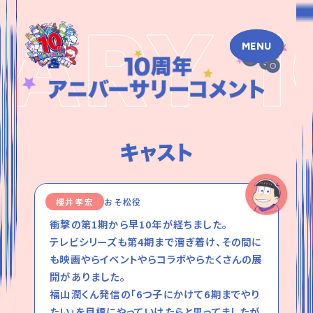
MENU
櫻井孝宏
おそ松役
衝撃の第1期から早10年が経ちました。
テレビシリーズも第4期まで漕ぎ着け、その間に
も映画やらイベントやらコラボやらたくさんの展
開がありました。
福山潤くん発信の「6つ子にかけて6期までやり
たい」を目標にやっていけたらと思ってましたが