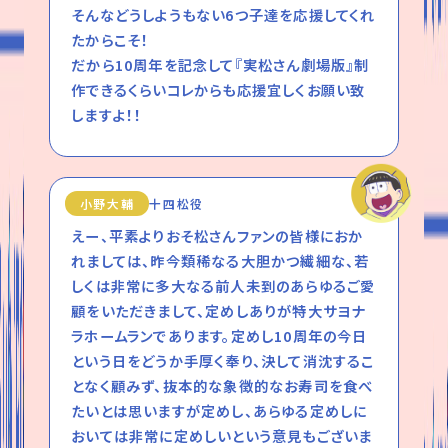
そんなどうしようもない6つ子達を応援してくれ
たからこそ！
だから10周年を記念して『実松さん劇場版』制
作できるくらいコレからも応援宜しくお願い致
しますよ！！
小野大輔
十四松役
えー、平素よりおそ松さんファンの皆様におか
れましては、昨今類稀なる大胆かつ繊細な、若
しくは非常に多大なる前人未到のあらゆるご愛
顧をいただきまして、定めしありが特大サヨナ
ラホームランであります。定めし10周年の今日
という日をどうか手厚く奉り、決して消沈するこ
となく顧みず、抜本的な象徴的なお寿司を食べ
たいとは思いますが定めし、あらゆる定めしに
おいては非常に定めしいという意見もございま