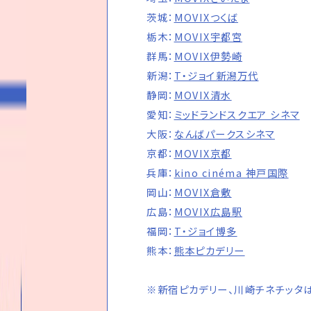
茨城：
MOVIXつくば
栃木：
MOVIX宇都宮
群馬：
MOVIX伊勢崎
新潟：
T・ジョイ新潟万代
静岡：
MOVIX清水
愛知：
ミッドランドスクエア シネマ
大阪：
なんばパークスシネマ
京都：
MOVIX京都
兵庫：
kino cinéma 神戸国際
岡山：
MOVIX倉敷
広島：
MOVIX広島駅
福岡：
T・ジョイ博多
熊本：
熊本ピカデリー
※新宿ピカデリー、川崎チネチッタは