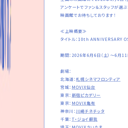
アンケートでファン＆スタッフが選ぶ
映画館でお待ちしております！
≪上映概要≫
タイトル：10th ANNIVERSARY O
期間：2026年6月6日（土）～6月11
劇場：
北海道：
札幌シネマフロンティア
宮城：
MOVIX仙台
東京：
新宿ピカデリー
東京：
MOVIX亀有
神奈川：
川崎チネチッタ
千葉：
T・ジョイ蘇我
埼玉：
MOVIXさいたま