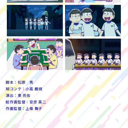
脚本：松原 秀
絵コンテ：小高 義規
演出：東 亮佑
総作画監督：安彦 英二
作画監督：上條 舞子