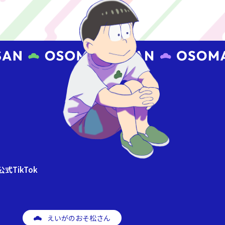
式TikTok
えいがのおそ松さん