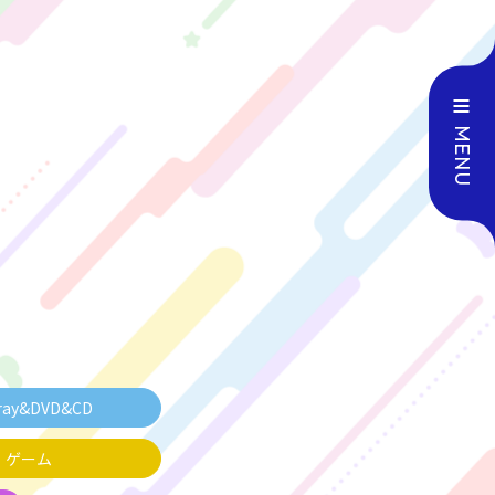
MENU
ray&DVD
&CD
ゲーム