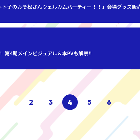
とトト子のおそ松さんウェルカムパーティー！！」会場グッズ販
 第4期メインビジュアル＆本PVも解禁‼
2
3
4
5
6